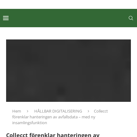
Hem
HÅLLBAR DIGITALISERING
Collecct
förenklar hanteringen av avfallsdata – med ny
insamlingsfunktion
Collecct förenklar hanteringen av