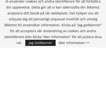
Vi använder cookies och andra identifierare för att förbättra
din upplevelse. Detta gör att vi kan säkerställa din åtkomst,
analysera ditt besök på vår webbplats. Det hjälper oss att
erbjuda dig ett personligt anpassat innehåll och smidig
åtkomst till användbar information. Klicka på ”Jag godkänner”
för att acceptera vår användning av cookies och andra
KONTAKT
identifierare eller klicka ”Mer information” för att justera dina
val.
Jag Godkänner
Mer Information >>
IT Media Group AB
C/O Convendum
Kungsgatan 9
111 43 Stockholm, Sweden
E-mail:
info@it-hallbarhet.se
TEAM
Ansvarig Utgivare och VD: