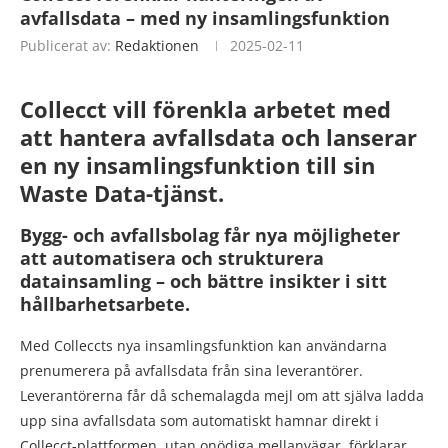
avfallsdata – med ny insamlingsfunktion
Publicerat av:
Redaktionen
2025-02-11
Collecct vill förenkla arbetet med
att hantera avfallsdata och lanserar
en ny insamlingsfunktion till sin
Waste Data-tjänst.
Bygg- och avfallsbolag får nya möjligheter
att automatisera och strukturera
datainsamling – och bättre insikter i sitt
hållbarhetsarbete.
Med Colleccts nya insamlingsfunktion kan användarna
prenumerera på avfallsdata från sina leverantörer.
Leverantörerna får då schemalagda mejl om att själva ladda
upp sina avfallsdata som automatiskt hamnar direkt i
Collecct-plattformen, utan onödiga mellanvägar, förklarar