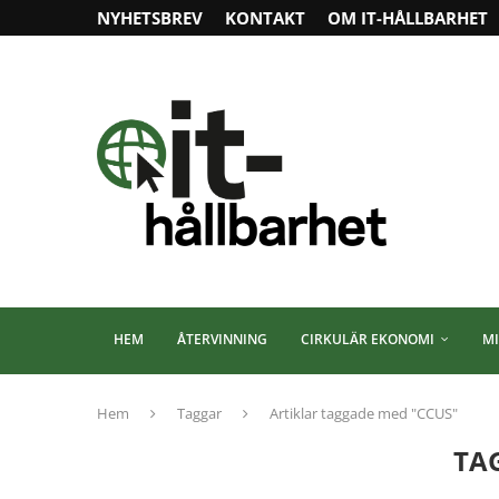
NYHETSBREV
KONTAKT
OM IT-HÅLLBARHET
HEM
ÅTERVINNING
CIRKULÄR EKONOMI
MI
Hem
Taggar
Artiklar taggade med "CCUS"
TA