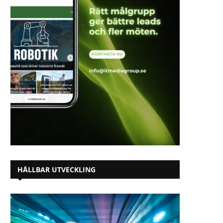
HÅLLBAR UTVECKLING