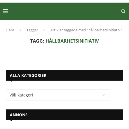
Hem
Taggar
Artiklar taggade med "hållbarhetsinitiativ"
TAGG:
HÅLLBARHETSINITIATIV
ALLA KATEGORIER
ANNONS