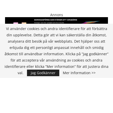
Annons
Vi använder cookies och andra identifierare för att förbättra
din upplevelse. Detta gör att vi kan säkerställa din åtkomst,
analysera ditt besök på vår webbplats. Det hjälper oss att
erbjuda dig ett personligt anpassat innehåll och smidig
åtkomst till användbar information. Klicka på ”Jag godkänner”
för att acceptera vår användning av cookies och andra
KONTAKT
identifierare eller klicka ”Mer information” för att justera dina
val.
Jag Godkänner
Mer Information >>
IT Media Group AB
C/O Convendum
Kungsgatan 9
111 43 Stockholm, Sweden
E-mail:
info@it-hallbarhet.se