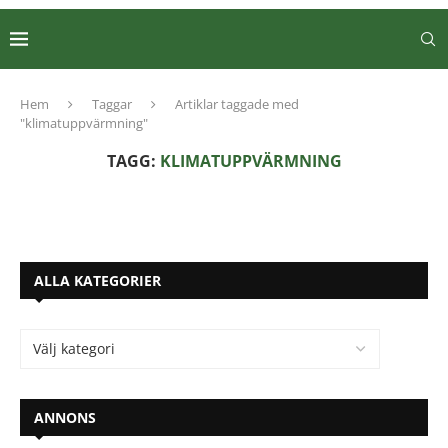
Hem
Taggar
Artiklar taggade med
"klimatuppvärmning"
TAGG:
KLIMATUPPVÄRMNING
ALLA KATEGORIER
ANNONS