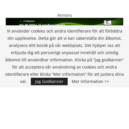
Annons
Vi använder cookies och andra identifierare för att förbättra
din upplevelse. Detta gör att vi kan säkerställa din åtkomst,
analysera ditt besök på vår webbplats. Det hjälper oss att
erbjuda dig ett personligt anpassat innehåll och smidig
åtkomst till användbar information. Klicka på ”Jag godkänner”
för att acceptera vår användning av cookies och andra
KONTAKT
identifierare eller klicka ”Mer information” för att justera dina
val.
Jag Godkänner
Mer Information >>
IT Media Group AB
C/O Convendum
Kungsgatan 9
111 43 Stockholm, Sweden
E-mail:
info@it-hallbarhet.se