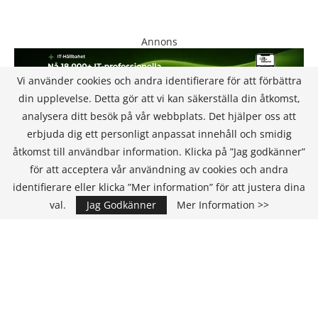
Annons
Vi använder cookies och andra identifierare för att förbättra
din upplevelse. Detta gör att vi kan säkerställa din åtkomst,
analysera ditt besök på vår webbplats. Det hjälper oss att
erbjuda dig ett personligt anpassat innehåll och smidig
åtkomst till användbar information. Klicka på ”Jag godkänner”
för att acceptera vår användning av cookies och andra
KONTAKT
identifierare eller klicka ”Mer information” för att justera dina
val.
Jag Godkänner
Mer Information >>
IT Media Group AB
C/O Convendum
Kungsgatan 9
111 43 Stockholm, Sweden
E-mail:
info@it-hallbarhet.se