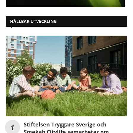
HÅLLBAR UTVECKLING
Stiftelsen Tryggare Sverige och
Smekab Citylife samarbetar om