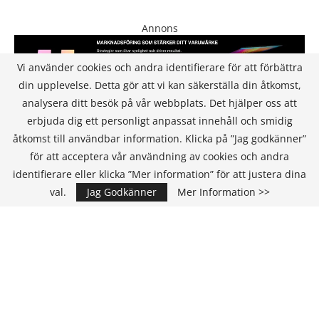
Annons
Vi använder cookies och andra identifierare för att förbättra
din upplevelse. Detta gör att vi kan säkerställa din åtkomst,
analysera ditt besök på vår webbplats. Det hjälper oss att
erbjuda dig ett personligt anpassat innehåll och smidig
åtkomst till användbar information. Klicka på ”Jag godkänner”
för att acceptera vår användning av cookies och andra
KONTAKT
identifierare eller klicka ”Mer information” för att justera dina
val.
Jag Godkänner
Mer Information >>
IT Media Group AB
C/O Convendum
Kungsgatan 9
111 43 Stockholm, Sweden
E-mail:
info@it-hallbarhet.se