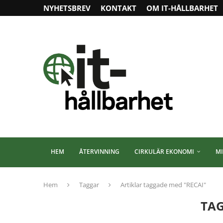
NYHETSBREV
KONTAKT
OM IT-HÅLLBARHET
HEM
ÅTERVINNING
CIRKULÄR EKONOMI
MI
Hem
Taggar
Artiklar taggade med "RECAI"
TA