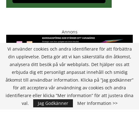
Annons
Vi använder cookies och andra identifierare för att förbättra
din upplevelse. Detta gör att vi kan säkerställa din åtkomst,
analysera ditt besök på vår webbplats. Det hjälper oss att
erbjuda dig ett personligt anpassat innehåll och smidig
åtkomst till användbar information. Klicka på ”Jag godkänner”
för att acceptera vår användning av cookies och andra
KONTAKT
identifierare eller klicka ”Mer information” för att justera dina
val.
Jag Godkänner
Mer Information >>
IT Media Group AB
C/O Convendum
Kungsgatan 9
111 43 Stockholm, Sweden