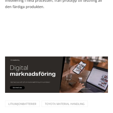
involvering i hela processen, från prototyp till testning av
den färdiga produkten.
LITIUMJONBATTERIER
TOYOTA MATERIAL HANDLING