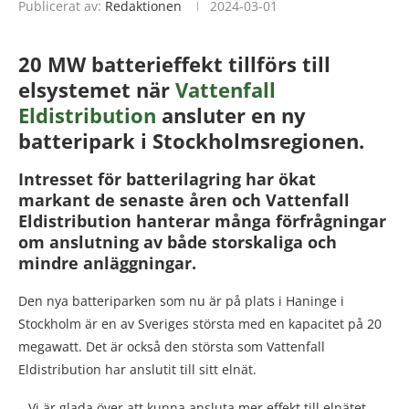
Publicerat av:
Redaktionen
2024-03-01
20 MW batterieffekt tillförs till
elsystemet när
Vattenfall
Eldistribution
ansluter en ny
batteripark i Stockholmsregionen.
Intresset för batterilagring har ökat
markant de senaste åren och Vattenfall
Eldistribution hanterar många förfrågningar
om anslutning av både storskaliga och
mindre anläggningar.
Den nya batteriparken som nu är på plats i Haninge i
Stockholm är en av Sveriges största med en kapacitet på 20
megawatt. Det är också den största som Vattenfall
Eldistribution har anslutit till sitt elnät.
– Vi är glada över att kunna ansluta mer effekt till elnätet