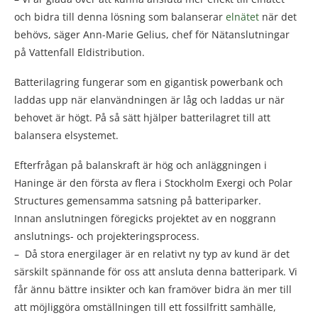
och bidra till denna lösning som balanserar
elnätet
när det
behövs, säger Ann-Marie Gelius, chef för Nätanslutningar
på Vattenfall Eldistribution.
Batterilagring fungerar som en gigantisk powerbank och
laddas upp när elanvändningen är låg och laddas ur när
behovet är högt. På så sätt hjälper batterilagret till att
balansera elsystemet.
Efterfrågan på balanskraft är hög och anläggningen i
Haninge är den första av flera i Stockholm Exergi och Polar
Structures gemensamma satsning på batteriparker.
Innan anslutningen föregicks projektet av en noggrann
anslutnings- och projekteringsprocess.
– Då stora energilager är en relativt ny typ av kund är det
särskilt spännande för oss att ansluta denna batteripark. Vi
får ännu bättre insikter och kan framöver bidra än mer till
att möjliggöra omställningen till ett fossilfritt samhälle,