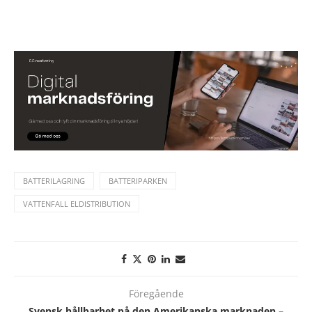
BATTERILAGRING
BATTERIPARKEN
VATTENFALL ELDISTRIBUTION
Föregående
Svensk hållbarhet på den Amerikanska marknaden –