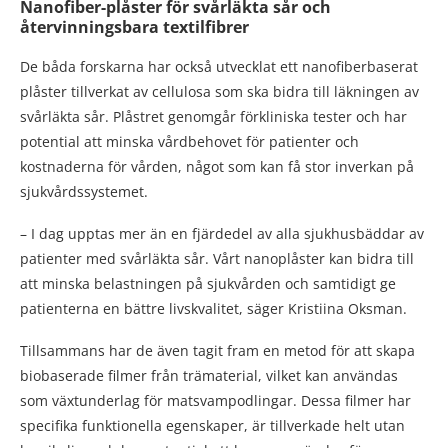
Nanofiber-plåster för svårläkta sår och
återvinningsbara textilfibrer
De båda forskarna har också utvecklat ett nanofiberbaserat
plåster tillverkat av cellulosa som ska bidra till läkningen av
svårläkta sår. Plåstret genomgår förkliniska tester och har
potential att minska vårdbehovet för patienter och
kostnaderna för vården, något som kan få stor inverkan på
sjukvårdssystemet.
– I dag upptas mer än en fjärdedel av alla sjukhusbäddar av
patienter med svårläkta sår. Vårt nanoplåster kan bidra till
att minska belastningen på sjukvården och samtidigt ge
patienterna en bättre livskvalitet, säger Kristiina Oksman.
Tillsammans har de även tagit fram en metod för att skapa
biobaserade filmer från trämaterial, vilket kan användas
som växtunderlag för matsvampodlingar. Dessa filmer har
specifika funktionella egenskaper, är tillverkade helt utan