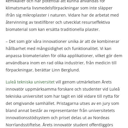
kemikalier och har potential att kunna användas för
klimatsmarta livsmedelsförpackningar som inte släpper
ifrån sig mikroplaster i naturen. Vidare har de arbetat med
återvinning av textilfibrer och utvecklat resurseffektiva
biomaterial som kan ersätta traditionella plaster.
– Det som gör våra innovationer unika är att de kombinerar
hållbarhet med mångsidighet och funktionalitet. Vi kan
anpassa biomaterialen för olika applikationer, vilket gör dem
användbara inom en rad olika industrier, från medicin till
förpackningar, berättar Linn Berglund.
Luleå tekniska universitet
vill genom utmärkelsen Årets
innovatör uppmärksamma forskare och studenter vid Luleå
tekniska universitet som har tagit en idé vidare till nytta för
det omgivande samhället. Pristagarna utses av en jury som
bland annat består av representanter från universitetets
innovationsstödsystem och priset delas ut av Nordeas
Norrlandsstiftelse. Årets innovatör student offentliggörs