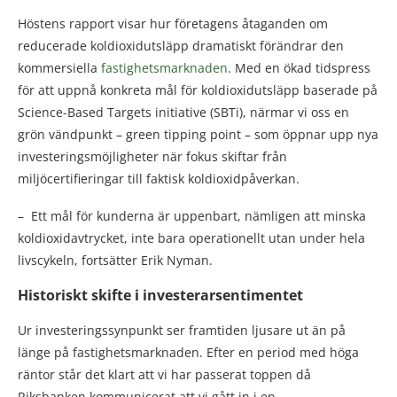
Höstens rapport visar hur företagens åtaganden om
reducerade koldioxidutsläpp dramatiskt förändrar den
kommersiella
fastighetsmarknaden
. Med en ökad tidspress
för att uppnå konkreta mål för koldioxidutsläpp baserade på
Science-Based Targets initiative (SBTi), närmar vi oss en
grön vändpunkt – green tipping point – som öppnar upp nya
investeringsmöjligheter när fokus skiftar från
miljöcertifieringar till faktisk koldioxidpåverkan.
– Ett mål för kunderna är uppenbart, nämligen att minska
koldioxidavtrycket, inte bara operationellt utan under hela
livscykeln, fortsätter Erik Nyman.
Historiskt skifte i investerarsentimentet
Ur investeringssynpunkt ser framtiden ljusare ut än på
länge på fastighetsmarknaden. Efter en period med höga
räntor står det klart att vi har passerat toppen då
Riksbanken kommunicerat att vi gått in i en