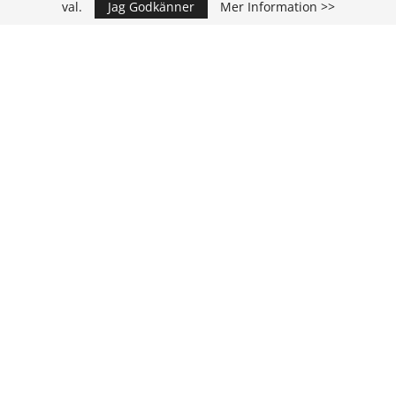
val.
Jag Godkänner
Mer Information >>
Annons
KONTAKT