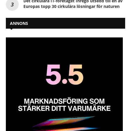
Det cirkulära IT-företaget Inrego utsedd till en av
Europas topp 30 cirkulära lösningar för naturen
ANNONS