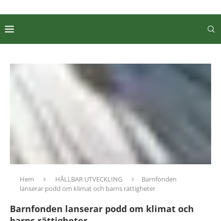
Hem
HÅLLBAR UTVECKLING
Barnfonden
lanserar podd om klimat och barns rättigheter
Barnfonden lanserar podd om klimat och
barns rättigheter