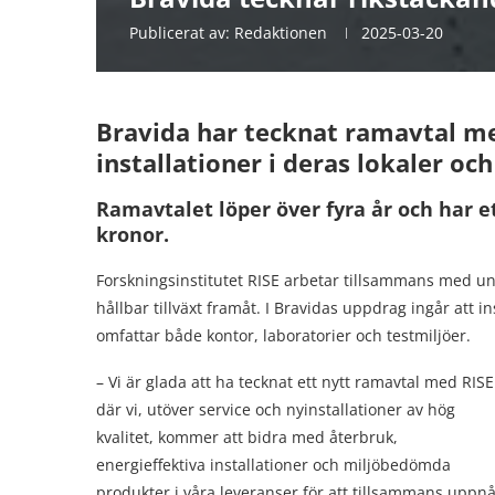
Publicerat av:
Redaktionen
2025-03-20
Bravida har tecknat ramavtal med
installationer i deras lokaler oc
Ramavtalet löper över fyra år och har e
kronor.
Forskningsinstitutet RISE arbetar tillsammans med univ
hållbar tillväxt framåt. I Bravidas uppdrag ingår att i
omfattar både kontor, laboratorier och testmiljöer.
– Vi är glada att ha tecknat ett nytt ramavtal med RISE
där vi, utöver service och nyinstallationer av hög
kvalitet, kommer att bidra med återbruk,
energieffektiva installationer och miljöbedömda
produkter i våra leveranser för att tillsammans uppn