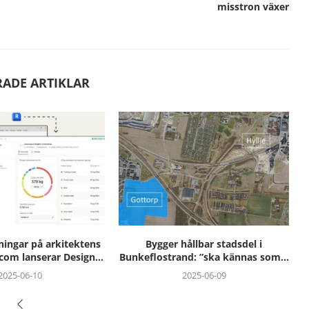
misstron växer
RADE ARTIKLAR
ållbar stadsdel i
Hogia blir första svenska partner
nd: ”ska kännas som...
till Nordic PropTech...
2025-06-09
2025-05-28