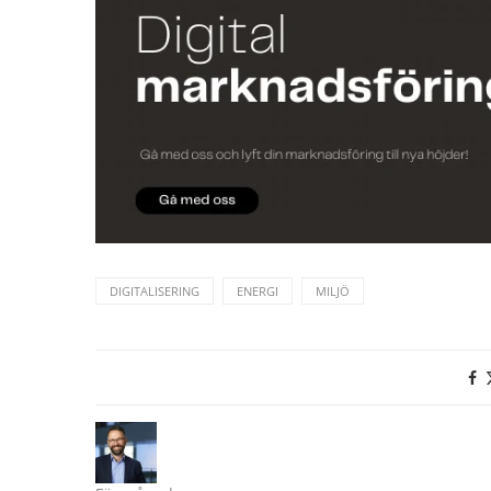
DIGITALISERING
ENERGI
MILJÖ