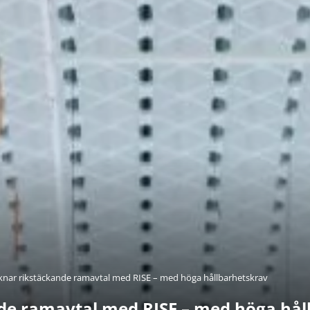
knar rikstäckande ramavtal med RISE – med höga hållbarhetskrav
de ramavtal med RISE – med höga hål