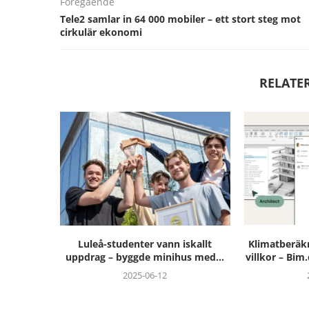
Föregående
Tele2 samlar in 64 000 mobiler – ett stort steg mot
cirkulär ekonomi
RELATE
skallt
Klimatberäkningar på arkitektens
Bygger h
s med...
villkor – Bim.com lanserar Design...
Bunkeflostra
2025-06-10