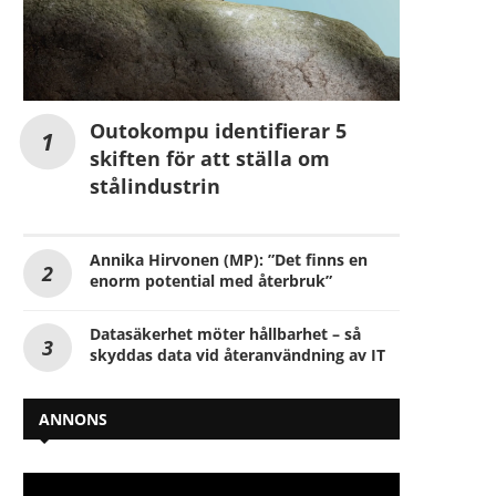
Outokompu identifierar 5
skiften för att ställa om
stålindustrin
Annika Hirvonen (MP): ”Det finns en
enorm potential med återbruk”
Datasäkerhet möter hållbarhet – så
skyddas data vid återanvändning av IT
ANNONS