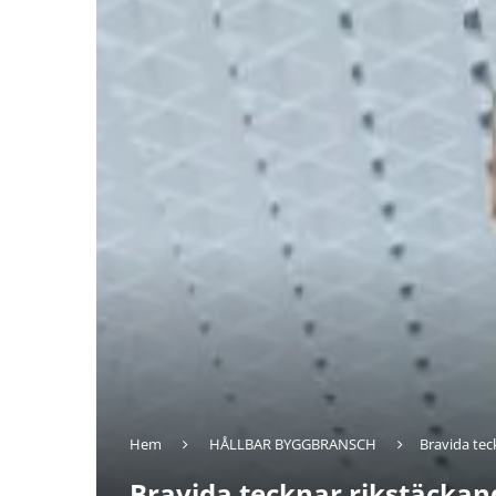
Hem
HÅLLBAR BYGGBRANSCH
Bravida tec
Bravida tecknar rikstäckan