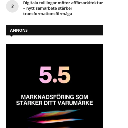
Digitala tvillingar möter affärsarkitektur
– nytt samarbete stärker
transformationsförmåga
ANNONS
Solceller på taket minskar både
Byggingenjörstjänster oc
hyran och klimatpåverkan
digitaliserar klimatsmart u
2025-05-28
2025-05-27