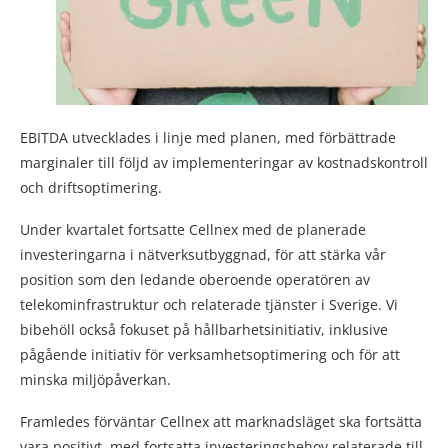
EBITDA utvecklades i linje med planen, med förbättrade
marginaler till följd av implementeringar av kostnadskontroll
och driftsoptimering.
Under kvartalet fortsatte Cellnex med de planerade
investeringarna i nätverksutbyggnad, för att stärka vår
position som den ledande oberoende operatören av
telekominfrastruktur och relaterade tjänster i Sverige. Vi
bibehöll också fokuset på hållbarhetsinitiativ, inklusive
pågående initiativ för verksamhetsoptimering och för att
minska miljöpåverkan.
Framledes förväntar Cellnex att marknadsläget ska fortsätta
vara positivt, med fortsatta investeringsbehov relaterade till