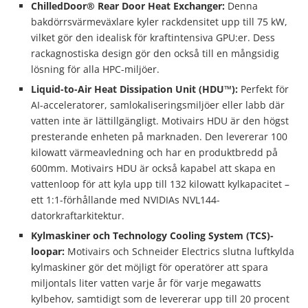
ChilledDoor® Rear Door Heat Exchanger:
Denna
bakdörrsvärmeväxlare kyler rackdensitet upp till 75 kW,
vilket gör den idealisk för kraftintensiva GPU:er. Dess
rackagnostiska design gör den också till en mångsidig
lösning för alla HPC-miljöer.
Liquid-to-Air Heat Dissipation Unit (HDU™):
Perfekt för
AI-acceleratorer, samlokaliseringsmiljöer eller labb där
vatten inte är lättillgängligt. Motivairs HDU är den högst
presterande enheten på marknaden. Den levererar 100
kilowatt värmeavledning och har en produktbredd på
600mm. Motivairs HDU är också kapabel att skapa en
vattenloop för att kyla upp till 132 kilowatt kylkapacitet –
ett 1:1-förhållande med NVIDIAs NVL144-
datorkraftarkitektur.
Kylmaskiner och Technology Cooling System (TCS)-
loopar:
Motivairs och Schneider Electrics slutna luftkylda
kylmaskiner gör det möjligt för operatörer att spara
miljontals liter vatten varje år för varje megawatts
kylbehov, samtidigt som de levererar upp till 20 procent