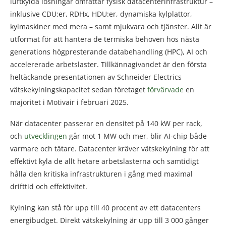
luftkylda lösningar omfattar fysisk datacenterinfrastruktur –
inklusive CDU:er, RDHx, HDU:er, dynamiska kylplattor,
kylmaskiner med mera – samt mjukvara och tjänster. Allt är
utformat för att hantera de termiska behoven hos nästa
generations högpresterande databehandling (HPC), AI och
accelererade arbetslaster. Tillkännagivandet är den första
heltäckande presentationen av Schneider Electrics
vätskekylningskapacitet sedan företaget
förvärvade
en
majoritet i Motivair i februari 2025.
När datacenter passerar en densitet på 140 kW per rack,
och
utvecklingen
går mot 1 MW och mer, blir AI-chip både
varmare och tätare. Datacenter kräver vätskekylning för att
effektivt kyla de allt hetare arbetslasterna och samtidigt
hålla den kritiska infrastrukturen i gång med maximal
drifttid och effektivitet.
Kylning kan stå för upp till 40 procent av ett datacenters
energibudget. Direkt vätskekylning är upp till 3 000 gånger