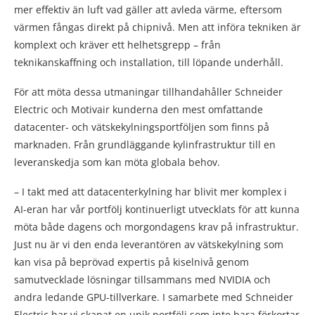
mer effektiv än luft vad gäller att avleda värme, eftersom
värmen fångas direkt på chipnivå. Men att införa tekniken är
komplext och kräver ett helhetsgrepp – från
teknikanskaffning och installation, till löpande underhåll.
För att möta dessa utmaningar tillhandahåller Schneider
Electric och Motivair kunderna den mest omfattande
datacenter- och vätskekylningsportföljen som finns på
marknaden. Från grundläggande kylinfrastruktur till en
leveranskedja som kan möta globala behov.
– I takt med att datacenterkylning har blivit mer komplex i
AI-eran har vår portfölj kontinuerligt utvecklats för att kunna
möta både dagens och morgondagens krav på infrastruktur.
Just nu är vi den enda leverantören av vätskekylning som
kan visa på beprövad expertis på kiselnivå genom
samutvecklade lösningar tillsammans med NVIDIA och
andra ledande GPU-tillverkare. I samarbete med Schneider
Electric har vi skapat en unik portfölj som inte bara förkortar