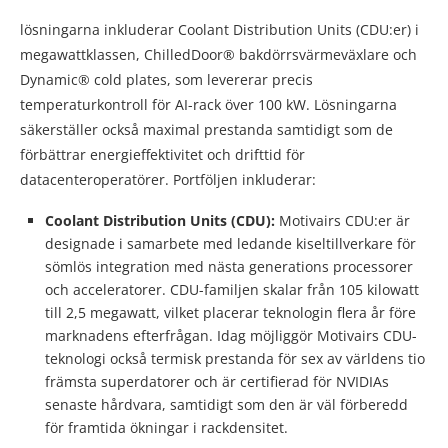
lösningarna inkluderar Coolant Distribution Units (CDU:er) i
megawattklassen, ChilledDoor® bakdörrsvärmeväxlare och
Dynamic® cold plates, som levererar precis
temperaturkontroll för AI-rack över 100 kW. Lösningarna
säkerställer också maximal prestanda samtidigt som de
förbättrar energieffektivitet och drifttid för
datacenteroperatörer. Portföljen inkluderar:
Coolant Distribution Units (CDU):
Motivairs CDU:er är
designade i samarbete med ledande kisel­tillverkare för
sömlös integration med nästa generations processorer
och acceleratorer. CDU-familjen skalar från 105 kilowatt
till 2,5 megawatt, vilket placerar teknologin flera år före
marknadens efterfrågan. Idag möjliggör Motivairs CDU-
teknologi också termisk prestanda för sex av världens tio
främsta superdatorer och är certifierad för NVIDIAs
senaste hårdvara, samtidigt som den är väl förberedd
för framtida ökningar i rackdensitet.