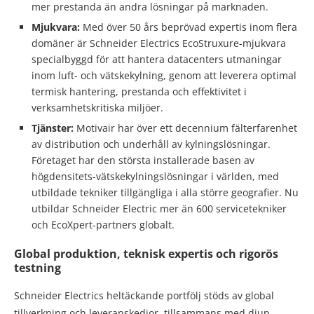
mer prestanda än andra lösningar på marknaden.
Mjukvara:
Med över 50 års beprövad expertis inom flera
domäner är Schneider Electrics EcoStruxure-mjukvara
specialbyggd för att hantera datacenters utmaningar
inom luft- och vätskekylning, genom att leverera optimal
termisk hantering, prestanda och effektivitet i
verksamhetskritiska miljöer.
Tjänster:
Motivair har över ett decennium fälterfarenhet
av distribution och underhåll av kylningslösningar.
Företaget har den största installerade basen av
högdensitets-vätskekylningslösningar i världen, med
utbildade tekniker tillgängliga i alla större geografier. Nu
utbildar Schneider Electric mer än 600 servicetekniker
och EcoXpert-partners globalt.
Global produktion, teknisk expertis och rigorös
testning
Schneider Electrics heltäckande portfölj stöds av global
tillverkning och leveranskedjor, tillsammans med djup