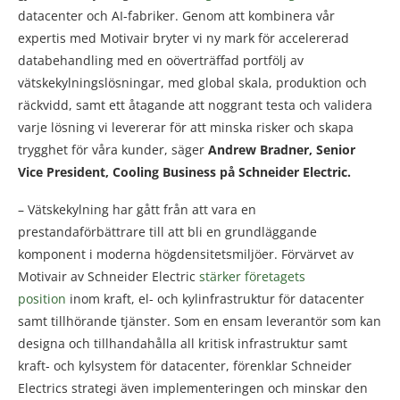
datacenter och AI-fabriker. Genom att kombinera vår
expertis med Motivair bryter vi ny mark för accelererad
databehandling med en oöverträffad portfölj av
vätskekylningslösningar, med global skala, produktion och
räckvidd, samt ett åtagande att noggrant testa och validera
varje lösning vi levererar för att minska risker och skapa
trygghet för våra kunder, säger
Andrew Bradner, Senior
Vice President, Cooling Business på Schneider Electric.
– Vätskekylning har gått från att vara en
prestandaförbättrare till att bli en grundläggande
komponent i moderna högdensitetsmiljöer. Förvärvet av
Motivair av Schneider Electric
stärker företagets
position
inom kraft, el- och kylinfrastruktur för datacenter
samt tillhörande tjänster. Som en ensam leverantör som kan
designa och tillhandahålla all kritisk infrastruktur samt
kraft- och kylsystem för datacenter, förenklar Schneider
Electrics strategi även implementeringen och minskar den