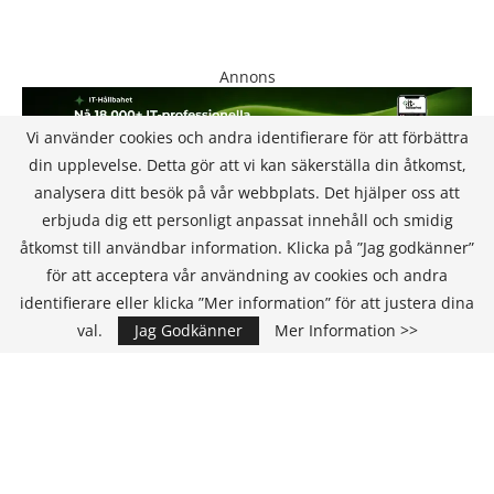
Annons
Vi använder cookies och andra identifierare för att förbättra
din upplevelse. Detta gör att vi kan säkerställa din åtkomst,
analysera ditt besök på vår webbplats. Det hjälper oss att
erbjuda dig ett personligt anpassat innehåll och smidig
åtkomst till användbar information. Klicka på ”Jag godkänner”
för att acceptera vår användning av cookies och andra
KONTAKT
identifierare eller klicka ”Mer information” för att justera dina
val.
Jag Godkänner
Mer Information >>
IT Media Group AB
C/O Convendum
Kungsgatan 9
111 43 Stockholm, Sweden
E-mail:
info@it-hallbarhet.se