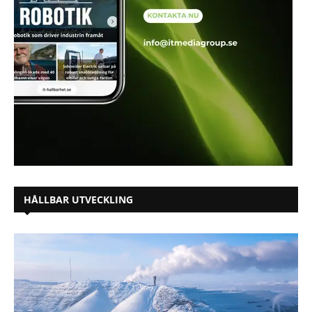
HÅLLBAR UTVECKLING