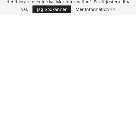
identifierare eller klicka ”Mer information” för att justera dina
val.
Jag Godkänner
Mer Information >>
IT Media Group AB
C/O Convendum
Kungsgatan 9
111 43 Stockholm, Sweden
E-mail:
info@it-hallbarhet.se
TEAM
Ansvarig Utgivare och VD:
Annika Guldroth
E-mail:
annika@itmediagroup.se
Redaktionen
E-mail:
redaktionen@itmediagroup.se