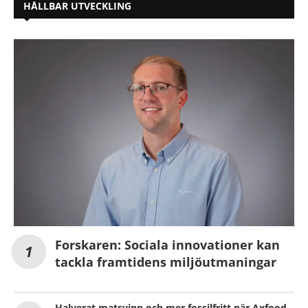
HÅLLBAR UTVECKLING
Forskaren: Sociala innovationer kan
tackla framtidens miljöutmaningar
Halverat matsvinn och mer fossilfritt när Axfood