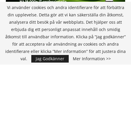
Vi använder cookies och andra identifierare för att förbättra
din upplevelse. Detta gör att vi kan säkerställa din åtkomst,
analysera ditt besök på vår webbplats. Det hjälper oss att
erbjuda dig ett personligt anpassat innehåll och smidig
åtkomst till användbar information. Klicka på ”Jag godkänner”
för att acceptera vår användning av cookies och andra
KONTAKT
identifierare eller klicka ”Mer information” för att justera dina
val.
Jag Godkänner
Mer Information >>
IT Media Group AB
C/O Convendum
Kungsgatan 9
111 43 Stockholm, Sweden
E-mail:
info@it-hallbarhet.se
TEAM