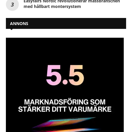
Easyfairs Nordic revolutionerar mässbranschen
med hållbart montersystem
ANNONS