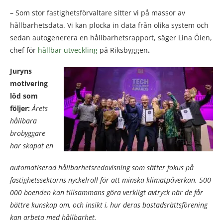
– Som stor fastighetsförvaltare sitter vi på massor av
hållbarhetsdata. Vi kan plocka in data från olika system och
sedan autogenerera en hållbarhetsrapport, säger Lina Öien,
chef för
hållbar utveckling
på Riksbyggen
.
Juryns
motivering
löd som
följer:
Årets
hållbara
brobyggare
har skapat en
automatiserad hållbarhetsredovisning som sätter fokus på
fastighetssektorns nyckelroll för att minska klimatpåverkan. 500
000 boenden kan tillsammans göra verkligt avtryck när de får
bättre kunskap om, och insikt i, hur deras bostadsrättsförening
kan arbeta med hållbarhet.