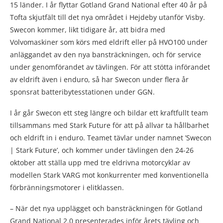
15 länder. I år flyttar Gotland Grand National efter 40 år på
Tofta skjutfält till det nya området i Hejdeby utanför Visby.
Swecon kommer, likt tidigare år, att bidra med
Volvomaskiner som körs med eldrift eller på HVO100 under
anläggandet av den nya bansträckningen, och för service
under genomförandet av tävlingen. För att stötta införandet
av eldrift även i enduro, så har Swecon under flera år
sponsrat batteribytesstationen under GGN.
I år går Swecon ett steg längre och bildar ett kraftfullt team
tillsammans med Stark Future för att på allvar ta hållbarhet
och eldrift in i enduro. Teamet tävlar under namnet ’Swecon
| Stark Future’,
och
kommer under tävlingen den 24-26
oktober att ställa upp med tre eldrivna motorcyklar av
modellen Stark VARG mot konkurrenter med konventionella
förbränningsmotorer i elitklassen.
– När det nya upplägget och bansträckningen för Gotland
Grand National 2.0 presenterades inför årets tävling och