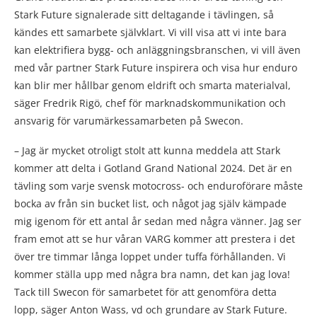
Stark Future signalerade sitt deltagande i tävlingen, så
kändes ett samarbete självklart. Vi vill visa att vi inte bara
kan elektrifiera bygg- och anläggningsbranschen, vi vill även
med vår partner Stark Future inspirera och visa hur enduro
kan blir mer hållbar genom eldrift och smarta materialval,
säger Fredrik Rigö, chef för marknadskommunikation och
ansvarig för varumärkessamarbeten på Swecon.
– Jag är mycket otroligt stolt att kunna meddela att Stark
kommer att delta i Gotland Grand National 2024. Det är en
tävling som varje svensk motocross- och enduroförare måste
bocka av från sin bucket list, och något jag själv kämpade
mig igenom för ett antal år sedan med några vänner. Jag ser
fram emot att se hur våran VARG kommer att prestera i det
över tre timmar långa loppet under tuffa förhållanden. Vi
kommer ställa upp med några bra namn, det kan jag lova!
Tack till Swecon för samarbetet för att genomföra detta
lopp, säger Anton Wass, vd och grundare av Stark Future.