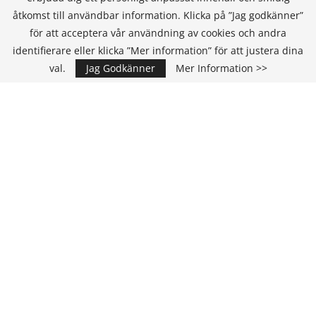
åtkomst till användbar information. Klicka på ”Jag godkänner”
för att acceptera vår användning av cookies och andra
KONTAKT
identifierare eller klicka ”Mer information” för att justera dina
val.
Jag Godkänner
Mer Information >>
IT Media Group AB
C/O Convendum
Kungsgatan 9
111 43 Stockholm, Sweden
E-mail:
info@it-hallbarhet.se
TEAM
Ansvarig Utgivare och VD:
Annika Guldroth
E-mail:
annika@itmediagroup.se
Redaktionen