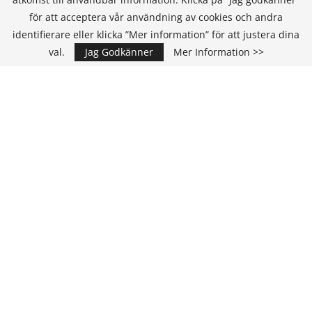
för att acceptera vår användning av cookies och andra
KONTAKT
identifierare eller klicka ”Mer information” för att justera dina
val.
Jag Godkänner
Mer Information >>
IT Media Group AB
C/O Convendum
Kungsgatan 9
111 43 Stockholm, Sweden
E-mail:
info@it-hallbarhet.se
TEAM
Ansvarig Utgivare och VD:
Annika Guldroth
E-mail:
annika@itmediagroup.se
Redaktionen