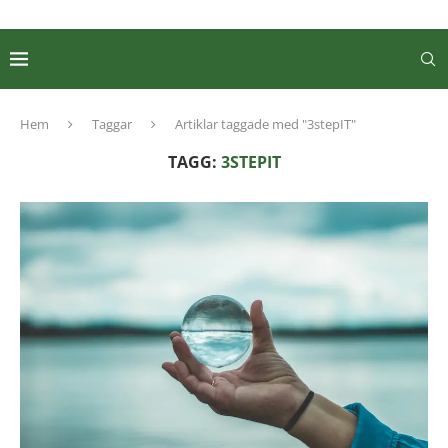
Hem
Taggar
Artiklar taggade med "3stepIT"
TAGG:
3STEPIT