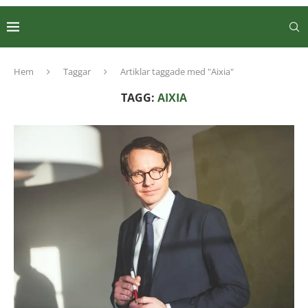
Hem
Taggar
Artiklar taggade med "Aixia"
TAGG:
AIXIA