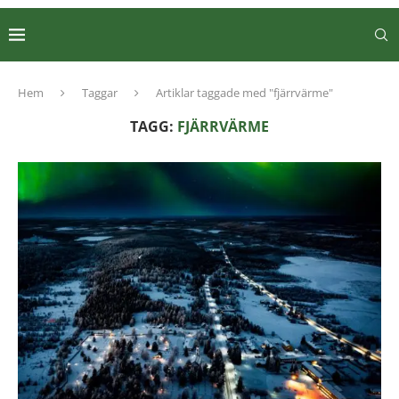
Hem
Taggar
Artiklar taggade med "fjärrvärme"
TAGG:
FJÄRRVÄRME