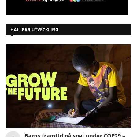
HÅLLBAR UTVECKLING
Barns framtid på spel under COP29 –