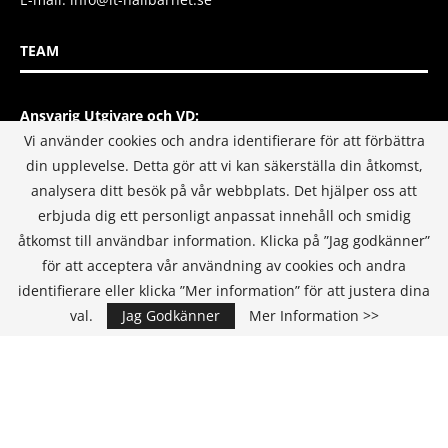
TEAM
Ansvarig Utgivare och VD:
Annika Guldroth
Vi använder cookies och andra identifierare för att förbättra
E-mail:
annika@itmediagroup.se
din upplevelse. Detta gör att vi kan säkerställa din åtkomst,
analysera ditt besök på vår webbplats. Det hjälper oss att
Redaktionen
erbjuda dig ett personligt anpassat innehåll och smidig
E-mail:
redaktionen@itmediagroup.se
åtkomst till användbar information. Klicka på ”Jag godkänner”
för att acceptera vår användning av cookies och andra
identifierare eller klicka ”Mer information” för att justera dina
INTEGRITETSPOLICY
val.
Jag Godkänner
Mer Information >>
IT MEDIA GROUP SVERIGE AB Integritetspolicy