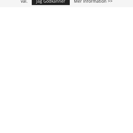
val.
Jag Godkänner
Mer Information >>
IT Media Group AB
C/O Convendum
Kungsgatan 9
111 43 Stockholm, Sweden
E-mail:
info@it-hallbarhet.se
TEAM
Ansvarig Utgivare och VD:
Annika Guldroth
E-mail:
annika@itmediagroup.se
Redaktionen
E-mail:
redaktionen@itmediagroup.se
INTEGRITETSPOLICY