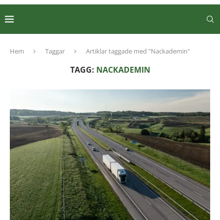
Hem
Taggar
Artiklar taggade med "Nackademin"
TAGG:
NACKADEMIN