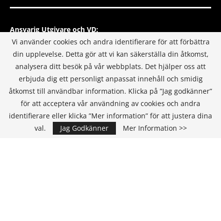
Ansvarig Utgivare och VD:
Annika Guldroth
Vi använder cookies och andra identifierare för att förbättra
E-mail:
annika@itmediagroup.se
din upplevelse. Detta gör att vi kan säkerställa din åtkomst,
analysera ditt besök på vår webbplats. Det hjälper oss att
Redaktionen
erbjuda dig ett personligt anpassat innehåll och smidig
E-mail:
redaktionen@itmediagroup.se
åtkomst till användbar information. Klicka på ”Jag godkänner”
för att acceptera vår användning av cookies och andra
identifierare eller klicka ”Mer information” för att justera dina
INTEGRITETSPOLICY
val.
Jag Godkänner
Mer Information >>
IT MEDIA GROUP SVERIGE AB Integritetspolicy