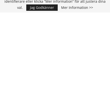
identifierare eller klicka ”Mer information” för att justera dina
val.
Jag Godkänner
Mer Information >>
IT Media Group AB
C/O Convendum
Kungsgatan 9
111 43 Stockholm, Sweden
E-mail:
info@it-hallbarhet.se
TEAM
Ansvarig Utgivare och VD:
Annika Guldroth
E-mail:
annika@itmediagroup.se
Redaktionen
E-mail:
redaktionen@itmediagroup.se