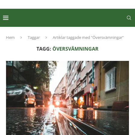
Hem
Taggar
Artiklar taggade med "Översvämningar"
TAGG:
ÖVERSVÄMNINGAR