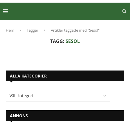
Hem
Taggar
Artiklar taggade med "Sesol"
TAGG:
SESOL
ALLA KATEGORIER
ANNONS