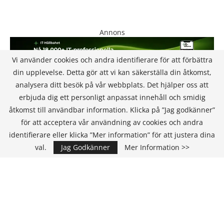
Annons
Vi använder cookies och andra identifierare för att förbättra
din upplevelse. Detta gör att vi kan säkerställa din åtkomst,
analysera ditt besök på vår webbplats. Det hjälper oss att
erbjuda dig ett personligt anpassat innehåll och smidig
åtkomst till användbar information. Klicka på ”Jag godkänner”
för att acceptera vår användning av cookies och andra
KONTAKT
identifierare eller klicka ”Mer information” för att justera dina
val.
Jag Godkänner
Mer Information >>
IT Media Group AB
C/O Convendum
Kungsgatan 9
111 43 Stockholm, Sweden
E-mail:
info@it-hallbarhet.se