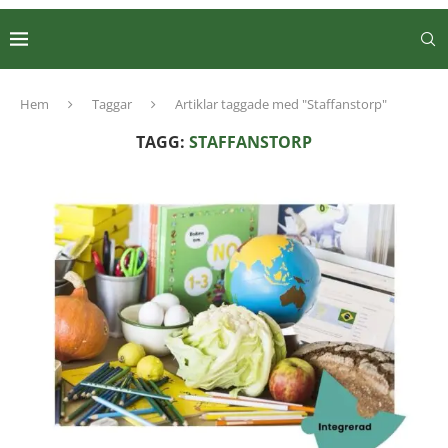
Hem
Taggar
Artiklar taggade med "Staffanstorp"
TAGG:
STAFFANSTORP