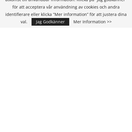
för att acceptera vår användning av cookies och andra
KONTAKT
identifierare eller klicka ”Mer information” för att justera dina
val.
Jag Godkänner
Mer Information >>
IT Media Group AB
C/O Convendum
Kungsgatan 9
111 43 Stockholm, Sweden
E-mail:
info@it-hallbarhet.se
TEAM
Ansvarig Utgivare och VD:
Annika Guldroth
E-mail:
annika@itmediagroup.se
Redaktionen