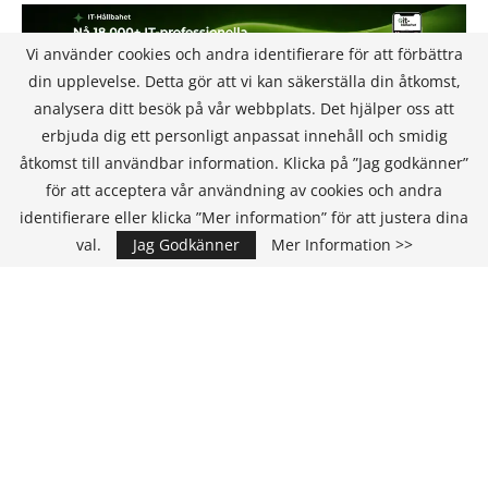
Vi använder cookies och andra identifierare för att förbättra
din upplevelse. Detta gör att vi kan säkerställa din åtkomst,
analysera ditt besök på vår webbplats. Det hjälper oss att
erbjuda dig ett personligt anpassat innehåll och smidig
åtkomst till användbar information. Klicka på ”Jag godkänner”
för att acceptera vår användning av cookies och andra
KONTAKT
identifierare eller klicka ”Mer information” för att justera dina
val.
Jag Godkänner
Mer Information >>
IT Media Group AB
C/O Convendum
Kungsgatan 9
111 43 Stockholm, Sweden
E-mail:
info@it-hallbarhet.se
TEAM