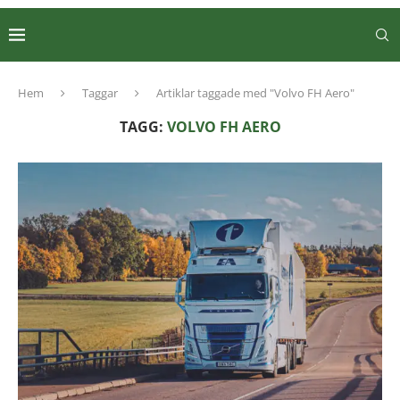
Hem
Taggar
Artiklar taggade med "Volvo FH Aero"
TAGG:
VOLVO FH AERO