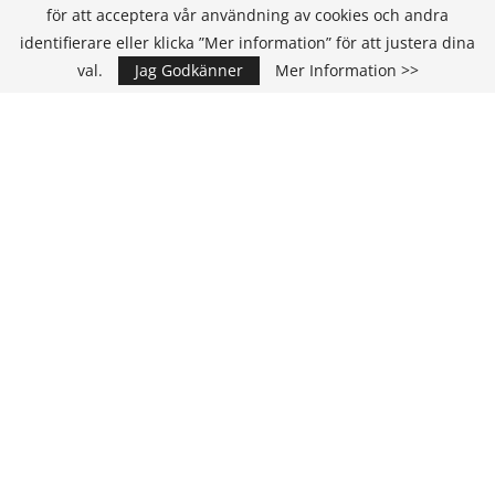
för att acceptera vår användning av cookies och andra
KONTAKT
identifierare eller klicka ”Mer information” för att justera dina
val.
Jag Godkänner
Mer Information >>
IT Media Group AB
C/O Convendum
Kungsgatan 9
111 43 Stockholm, Sweden
E-mail:
info@it-hallbarhet.se
TEAM
Ansvarig Utgivare och VD:
Annika Guldroth
E-mail:
annika@itmediagroup.se
Redaktionen
E-mail:
redaktionen@itmediagroup.se