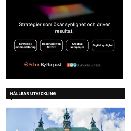
HÅLLBAR UTVECKLING