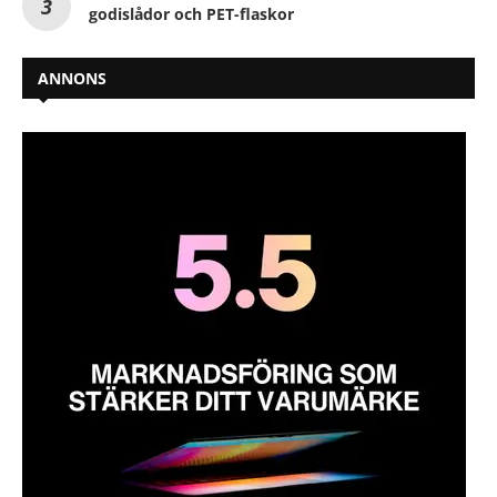
godislådor och PET-flaskor
ANNONS