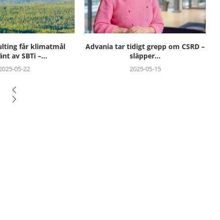
tidigt grepp om CSRD –
Skånetrafiken satsar socialt:
släpper...
”Hållbarhet handlar om mer än...
2025-05-15
2025-05-12