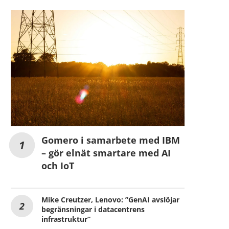
Gomero i samarbete med IBM
– gör elnät smartare med AI
och IoT
Mike Creutzer, Lenovo: ”GenAI avslöjar
begränsningar i datacentrens
infrastruktur”