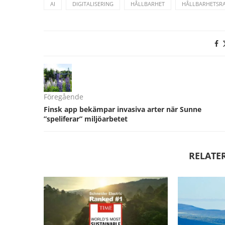
AI
DIGITALISERING
HÅLLBARHET
HÅLLBARHETSR
Föregående
Finsk app bekämpar invasiva arter när Sunne
”speliferar” miljöarbetet
RELATE