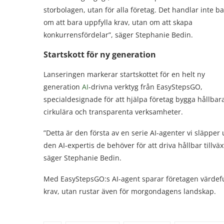
storbolagen, utan för alla företag. Det handlar inte b
om att bara uppfylla krav, utan om att skapa
konkurrensfördelar”, säger Stephanie Bedin.
Startskott för ny generation
Lanseringen markerar startskottet för en helt ny
generation
AI
-drivna verktyg från EasyStepsGO,
specialdesignade för att hjälpa företag bygga hållbar
cirkulära och transparenta verksamheter.
”Detta är den första av en serie AI-agenter vi släppe
den AI-expertis de behöver för att driva hållbar tillv
säger Stephanie Bedin.
Med EasyStepsGO:s AI-agent sparar företagen värdeful
krav, utan rustar även för morgondagens landskap.