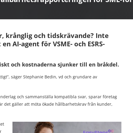
, krånglig och tidskrävande? Inte
 en AI-agent för
VSME- och ESRS-
skt och kostnaderna sjunker till en bråkdel.
riktigt”, säger Stephanie Bedin, vd och grundare av
 underlag och sammanställa kompatibla svar, sparar företag
är det gäller att möta ökade hållbarhetskrav från kunder,
tet
r