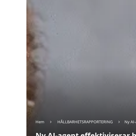
Hem
HÅLLBARHETSRAPPORTERING
Ny AI-
Ny AI-agent effektiviserar 