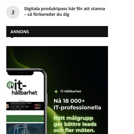
Digitala produktpass här för att stanna
– så förbereder du dig
Nordlo hållbarhetsredovisning
Electrolux lanserar bransc
ANNONS
2024: ”Hållbarhetsarbetet stärker
hållbarhetsmål – dubblar 
nya förvärv”
återvunnet...
2025-04-28
2025-03-26