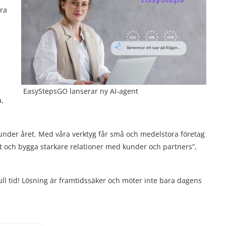
ara
EasyStepsGO lanserar ny AI-agent
a,
r under året. Med våra verktyg får små och medelstora företag
äxt och bygga starkare relationer med kunder och partners”,
l tid! Lösning är framtidssäker och möter inte bara dagens