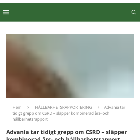
Hem
HÅLLBARHETSRAPPORTERING
Advania tar
tidigt grepp om CSRD – släpper kombinerad års- och
hållbarhetsrapport
Advania tar tidigt grepp om CSRD – släpper
kombinerad års- och hållbarhetsrapport