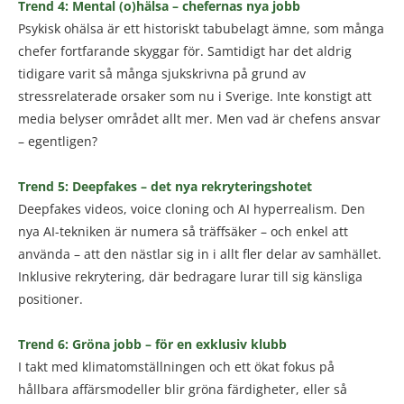
Trend 4: Mental (o)hälsa – chefernas nya jobb
Psykisk ohälsa är ett historiskt tabubelagt ämne, som många
chefer fortfarande skyggar för. Samtidigt har det aldrig
tidigare varit så många sjukskrivna på grund av
stressrelaterade orsaker som nu i Sverige. Inte konstigt att
media belyser området allt mer. Men vad är chefens ansvar
– egentligen?
Trend 5: Deepfakes – det nya rekryteringshotet
Deepfakes videos, voice cloning och AI hyperrealism. Den
nya AI-tekniken är numera så träffsäker – och enkel att
använda – att den nästlar sig in i allt fler delar av samhället.
Inklusive rekrytering, där bedragare lurar till sig känsliga
positioner.
Trend 6: Gröna jobb – för en exklusiv klubb
I takt med klimatomställningen och ett ökat fokus på
hållbara affärsmodeller blir gröna färdigheter, eller så