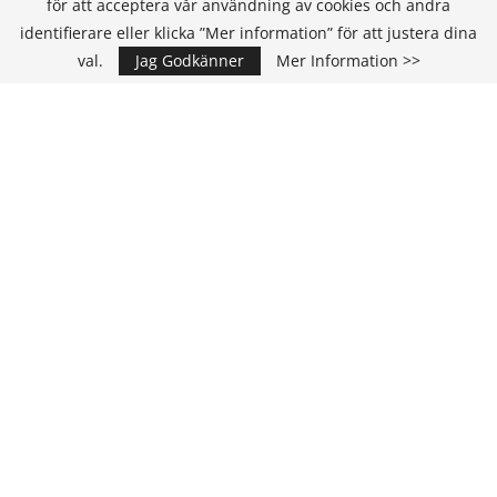
för att acceptera vår användning av cookies och andra
KONTAKT
identifierare eller klicka ”Mer information” för att justera dina
val.
Jag Godkänner
Mer Information >>
IT Media Group AB
C/O Convendum
Kungsgatan 9
111 43 Stockholm, Sweden
E-mail:
info@it-hallbarhet.se
TEAM
Ansvarig Utgivare och VD:
Annika Guldroth
E-mail:
annika@itmediagroup.se
Redaktionen
E-mail:
redaktionen@itmediagroup.se