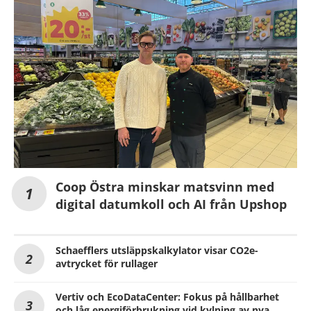
Coop Östra minskar matsvinn med
digital datumkoll och AI från Upshop
Schaefflers utsläppskalkylator visar CO2e-
avtrycket för rullager
Vertiv och EcoDataCenter: Fokus på hållbarhet
och låg energiförbrukning vid kylning av nya