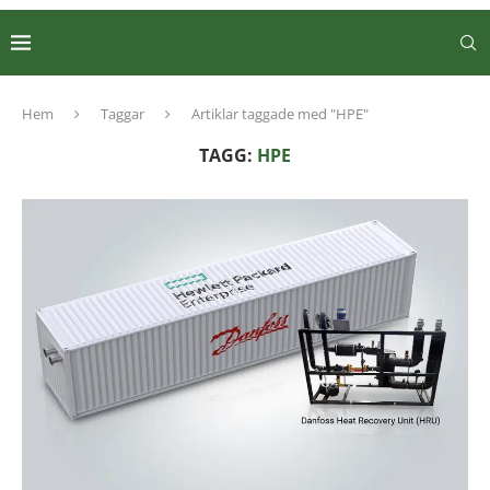
Hem
Taggar
Artiklar taggade med "HPE"
TAGG:
HPE