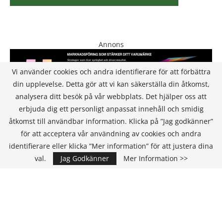
Annons
Vi använder cookies och andra identifierare för att förbättra
din upplevelse. Detta gör att vi kan säkerställa din åtkomst,
analysera ditt besök på vår webbplats. Det hjälper oss att
erbjuda dig ett personligt anpassat innehåll och smidig
åtkomst till användbar information. Klicka på ”Jag godkänner”
för att acceptera vår användning av cookies och andra
KONTAKT
identifierare eller klicka ”Mer information” för att justera dina
val.
Jag Godkänner
Mer Information >>
IT Media Group AB
C/O Convendum
Kungsgatan 9
111 43 Stockholm, Sweden