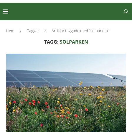
Hem
Taggar
Artiklar taggade med "solparken"
TAGG:
SOLPARKEN