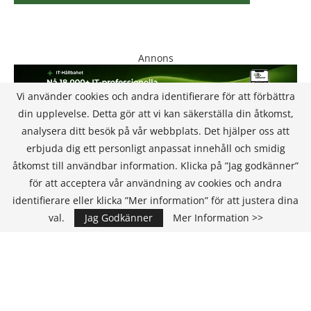
Annons
Vi använder cookies och andra identifierare för att förbättra
din upplevelse. Detta gör att vi kan säkerställa din åtkomst,
analysera ditt besök på vår webbplats. Det hjälper oss att
erbjuda dig ett personligt anpassat innehåll och smidig
åtkomst till användbar information. Klicka på ”Jag godkänner”
för att acceptera vår användning av cookies och andra
KONTAKT
identifierare eller klicka ”Mer information” för att justera dina
val.
Jag Godkänner
Mer Information >>
IT Media Group AB
C/O Convendum
Kungsgatan 9
111 43 Stockholm, Sweden
E-mail:
info@it-hallbarhet.se