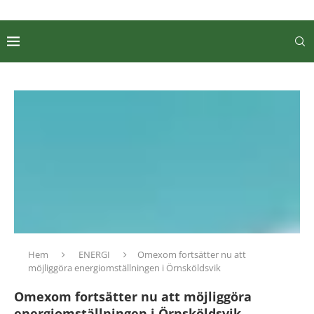
Hem
ENERGI
Omexom fortsätter nu att
möjliggöra energiomställningen i Örnsköldsvik
Omexom fortsätter nu att möjliggöra
energiomställningen i Örnsköldsvik