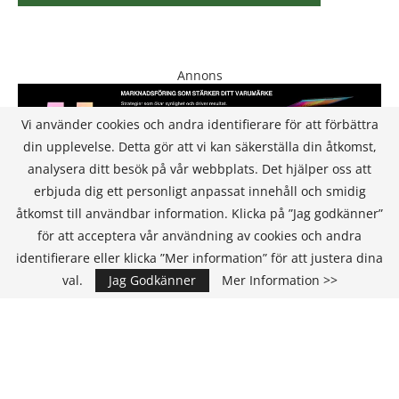
Annons
Vi använder cookies och andra identifierare för att förbättra
din upplevelse. Detta gör att vi kan säkerställa din åtkomst,
analysera ditt besök på vår webbplats. Det hjälper oss att
erbjuda dig ett personligt anpassat innehåll och smidig
åtkomst till användbar information. Klicka på ”Jag godkänner”
för att acceptera vår användning av cookies och andra
KONTAKT
identifierare eller klicka ”Mer information” för att justera dina
val.
Jag Godkänner
Mer Information >>
IT Media Group AB
C/O Convendum
Kungsgatan 9
111 43 Stockholm, Sweden